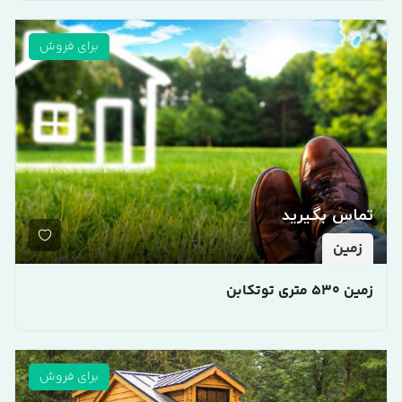
برای فروش
تماس بگیرید
زمین
زمین 530 متری توتکابن
برای فروش