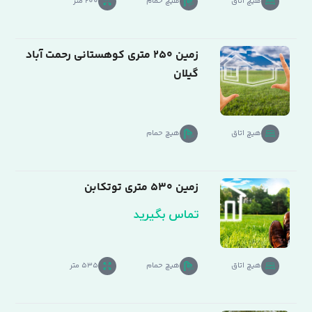
هیچ اتاق
هیچ حمام
200 متر
زمین 250 متری کوهستانی رحمت آباد
گیلان
هیچ اتاق
هیچ حمام
زمین 530 متری توتکابن
تماس بگیرید
هیچ اتاق
هیچ حمام
535 متر