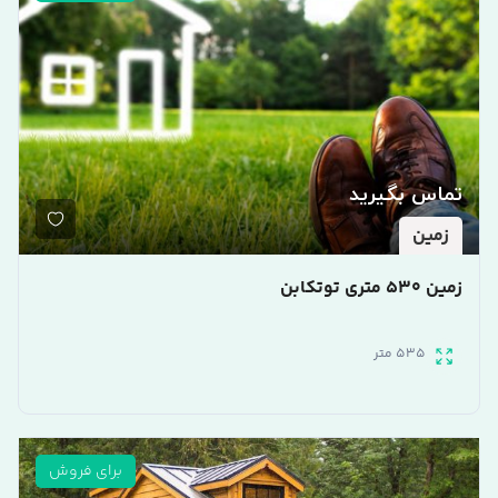
تماس بگیرید
زمین
زمین 530 متری توتکابن
535 متر
برای فروش