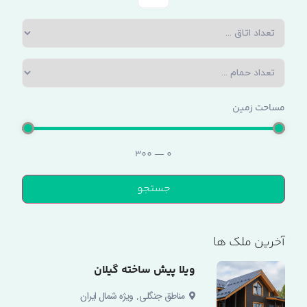
مساحت زمین
300
—
0
جستجو
آخرین ملک ها
ویلا پیش ساخته گیلان
,
مناطق جنگلی
ویژه شمال ایران