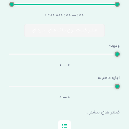
1.400.000.650
—
650
فیلتر قیمت برای ملک های اجاره ای
ودیعه
0
—
0
اجاره ماهیانه
0
—
0
فیلتر های بیشتر ...